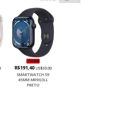
794468
R$191,40
0
US$33.00
SMARTWATCH S9
45MM MR9G3LL
PRETO