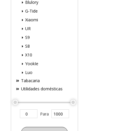
Blulory
G-Tide
Xiaomi
UR
S9
S8
X10
YookIe
Luo
Tabacaria
Utilidades domésticas
Para