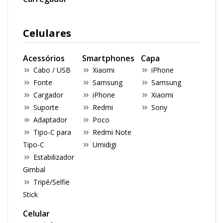
Celulares
Acessórios
Smartphones
Capa
Cabo / USB
Xiaomi
iPhone
Fonte
Samsung
Samsung
Cargador
iPhone
Xiaomi
Suporte
Redmi
Sony
Adaptador
Poco
Tipo-C para
Redmi Note
Tipo-C
Umidigi
Estabilizador
Gimbal
Tripé/Selfie
Stick
Celular