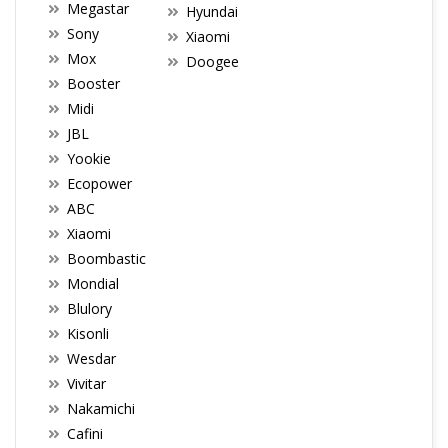
Megastar
Hyundai
Sony
Xiaomi
Mox
Doogee
Booster
Midi
JBL
Yookie
Ecopower
ABC
Xiaomi
Boombastic
Mondial
Blulory
Kisonli
Wesdar
Vivitar
Nakamichi
Cafini