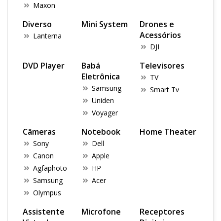
Maxon
Diverso
Mini System
Drones e
Acessórios
Lanterna
DJI
DVD Player
Babá
Televisores
Eletrônica
TV
Samsung
Smart Tv
Uniden
Voyager
Câmeras
Notebook
Home Theater
Sony
Dell
Canon
Apple
Agfaphoto
HP
Samsung
Acer
Olympus
Assistente
Microfone
Receptores