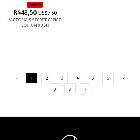
750976
R$43,50
US$7.50
VICTORIA'S SECRET CREME
LOTION RUSH
‹
1
2
3
4
5
6
7
8
9
›