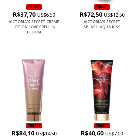
741190
798483
R$37,70
R$72,50
US$6.50
US$12.50
VICTORIA'S SECRET CREME
VICTORIA'S SECRET
LOTION LOVE SPELL IN
SPLASH AQUA KISS
BLOOM
798417
756804
R$84,10
R$40,60
US$14.50
US$7.00